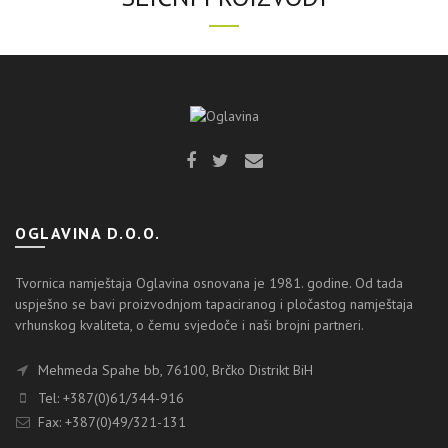
OGLAVINA D.O.O.
Tvornica namještaja Oglavina osnovana je 1981. godine. Od tada
uspješno se bavi proizvodnjom tapaciranog i pločastog namještaja
vrhunskog kvaliteta, o čemu svjedoče i naši brojni partneri.
Mehmeda Spahe bb, 76100, Brčko Distrikt BiH
Tel: +387(0)61/344-916
Fax: +387(0)49/321-131