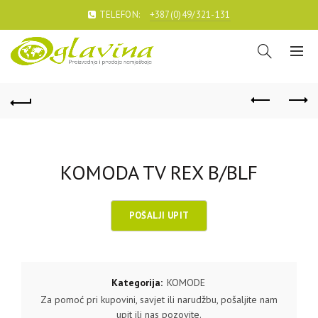
TELEFON:
+387(0)49/321-131
KOMODA TV REX B/BLF
Kategorija:
KOMODE
Za pomoć pri kupovini, savjet ili narudžbu, pošaljite nam
upit ili nas pozovite.