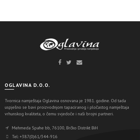
OGLAVINA D.O.O.
Tvornica namještaja Oglavina osnovana je 1981. godine. Od tada
uspješno se bavi proizvodnjom tapaciranog i pločastog namještaja
vrhunskog kvaliteta, o čemu svjedoče i naši brojni partneri.
Mehmeda Spahe bb, 76100, Brčko Distrikt BiH
Tel: +387(0)61/344-916