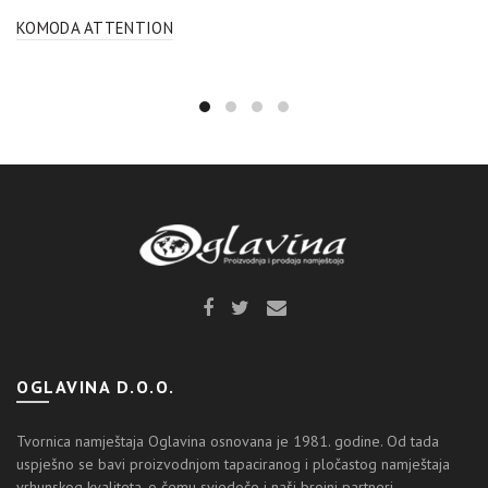
KOMODA ATTENTION
OGLAVINA D.O.O.
Tvornica namještaja Oglavina osnovana je 1981. godine. Od tada
uspješno se bavi proizvodnjom tapaciranog i pločastog namještaja
vrhunskog kvaliteta, o čemu svjedoče i naši brojni partneri.