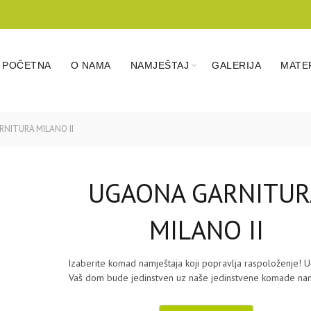
POČETNA
O NAMA
NAMJEŠTAJ
GALERIJA
MATER
NITURA MILANO II
UGAONA GARNITUR
MILANO II
Izaberite komad namještaja koji popravlja raspoloženje! U
Vaš dom bude jedinstven uz naše jedinstvene komade nam