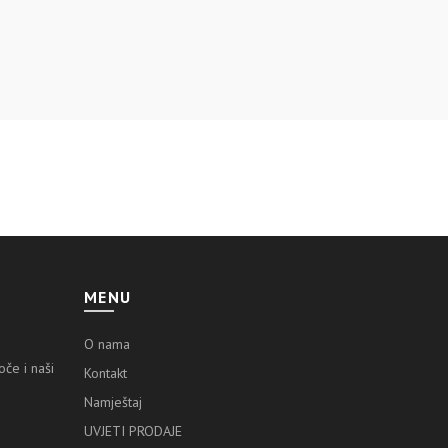
MENU
O nama
če i naši
Kontakt
Namještaj
UVJETI PRODAJE