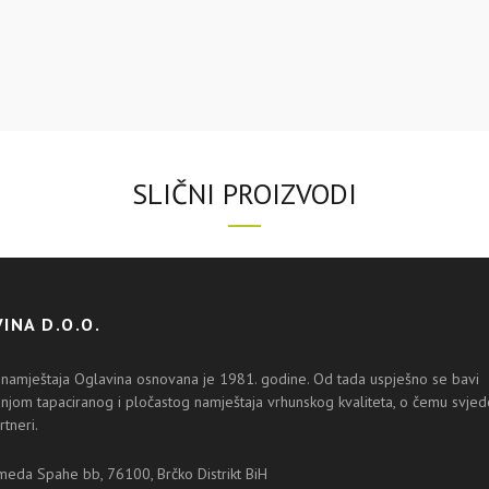
SLIČNI PROIZVODI
INA D.O.O.
 namještaja Oglavina osnovana je 1981. godine. Od tada uspješno se bavi
njom tapaciranog i pločastog namještaja vrhunskog kvaliteta, o čemu svjedo
rtneri.
da Spahe bb, 76100, Brčko Distrikt BiH