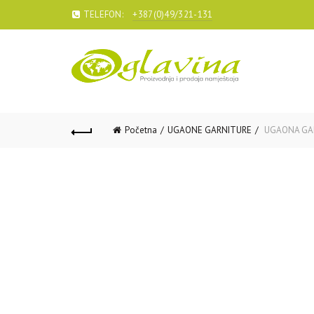
TELEFON:
+387(0)49/321-131
Početna
UGAONE GARNITURE
UGAONA GAR