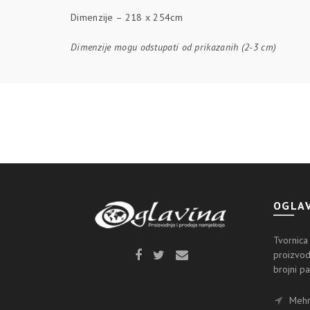
Dimenzije – 218 x 254cm
Dimenzije
mogu odstupati od prikazanih (2-3 cm)
OGLAV
Tvornica
proizvod
brojni pa
Mehme