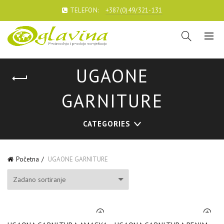
TELEFON:
+387(0)49/321-131
UGAONE
GARNITURE
CATEGORIES
Početna
UGAONE GARNITURE