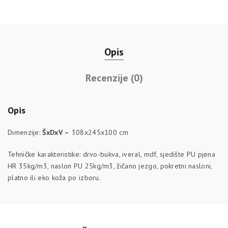
Opis
Recenzije (0)
Opis
Dimenzije:
ŠxDxV –
308x245x100 cm
Tehničke karakteristike: drvo-bukva, iveral, mdf, sjedište PU pjena
HR 35kg/m3, naslon PU 25kg/m3, žičano jezgo, pokretni nasloni,
platno ili eko koža po izboru.