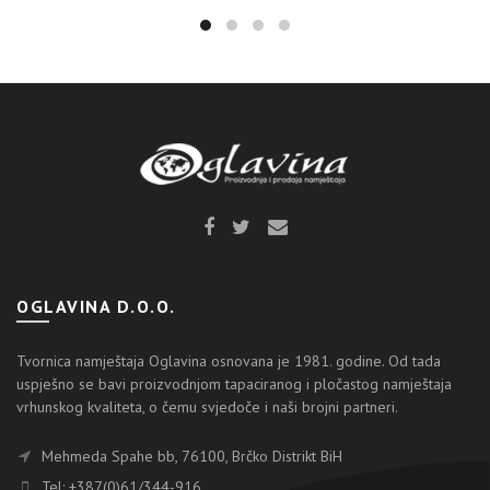
OGLAVINA D.O.O.
Tvornica namještaja Oglavina osnovana je 1981. godine. Od tada
uspješno se bavi proizvodnjom tapaciranog i pločastog namještaja
vrhunskog kvaliteta, o čemu svjedoče i naši brojni partneri.
Mehmeda Spahe bb, 76100, Brčko Distrikt BiH
Tel: +387(0)61/344-916