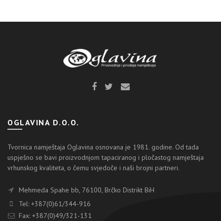
OGLAVINA D.O.O.
Tvornica namještaja Oglavina osnovana je 1981. godine. Od tada
uspješno se bavi proizvodnjom tapaciranog i pločastog namještaja
vrhunskog kvaliteta, o čemu svjedoče i naši brojni partneri.
Mehmeda Spahe bb, 76100, Brčko Distrikt BiH
Tel: +387(0)61/344-916
Fax: +387(0)49/321-131