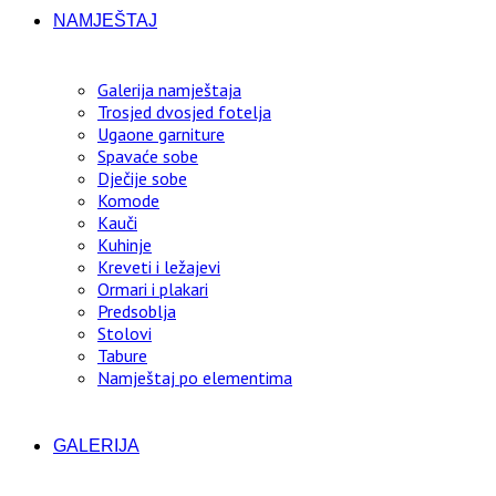
NAMJEŠTAJ
Galerija namještaja
Trosjed dvosjed fotelja
Ugaone garniture
Spavaće sobe
Dječije sobe
Komode
Kauči
Kuhinje
Kreveti i ležajevi
Ormari i plakari
Predsoblja
Stolovi
Tabure
Namještaj po elementima
GALERIJA