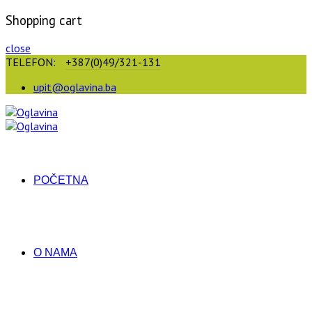
Shopping cart
close
TELEFON:
+387(0)49/321-131
upit@oglavina.ba
POČETNA
O NAMA