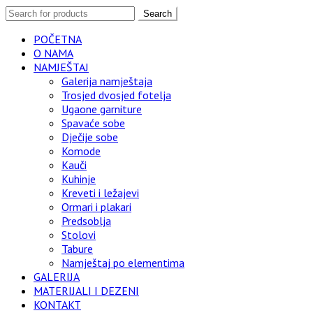
Search
POČETNA
O NAMA
NAMJEŠTAJ
Galerija namještaja
Trosjed dvosjed fotelja
Ugaone garniture
Spavaće sobe
Dječije sobe
Komode
Kauči
Kuhinje
Kreveti i ležajevi
Ormari i plakari
Predsoblja
Stolovi
Tabure
Namještaj po elementima
GALERIJA
MATERIJALI I DEZENI
KONTAKT