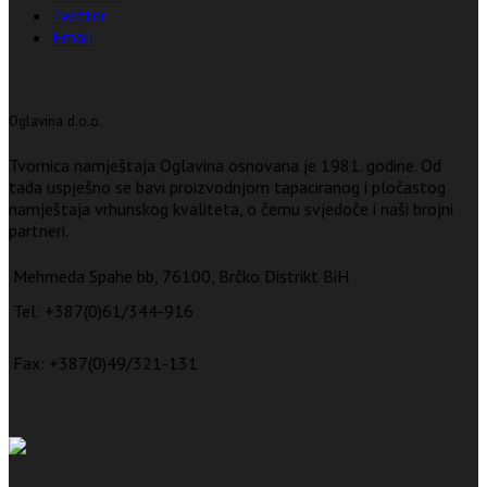
Twitter
Email
Oglavina d.o.o.
Tvornica namještaja Oglavina osnovana je 1981. godine. Od
tada uspješno se bavi proizvodnjom tapaciranog i pločastog
namještaja vrhunskog kvaliteta, o čemu svjedoče i naši brojni
partneri.
Mehmeda Spahe bb, 76100, Brčko Distrikt BiH
Tel: +387(0)61/344-916
Fax: +387(0)49/321-131