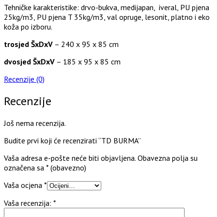
Tehničke karakteristike: drvo-bukva, medijapan, iveral, PU pjena
25kg/m3, PU pjena T 35kg/m3, val opruge, lesonit, platno i eko
koža po izboru.
trosjed ŠxDxV
– 240 x 95 x 85 cm
dvosjed ŠxDxV
– 185 x 95 x 85 cm
Recenzije (0)
Recenzije
Još nema recenzija.
Budite prvi koji će recenzirati “TD BURMA”
Vaša adresa e-pošte neće biti objavljena.
Obavezna polja su
označena sa
* (obavezno)
Vaša ocjena
*
Vaša recenzija:
*