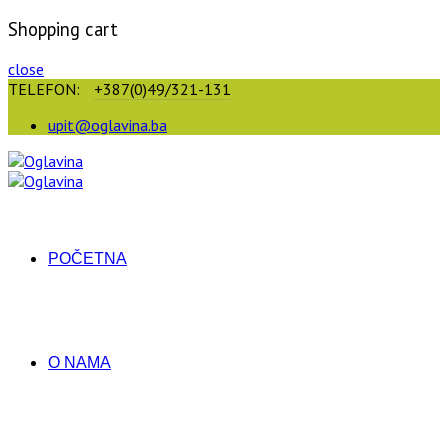
Shopping cart
close
TELEFON:
+387(0)49/321-131
upit@oglavina.ba
POČETNA
O NAMA