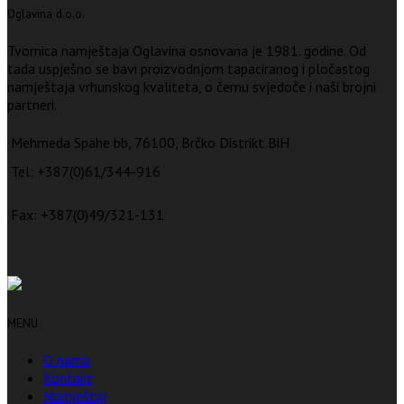
Oglavina d.o.o.
Tvornica namještaja Oglavina osnovana je 1981. godine. Od
tada uspješno se bavi proizvodnjom tapaciranog i pločastog
namještaja vrhunskog kvaliteta, o čemu svjedoče i naši brojni
partneri.
Mehmeda Spahe bb, 76100, Brčko Distrikt BiH
Tel: +387(0)61/344-916
Fax: +387(0)49/321-131
MENU
O nama
Kontakt
Namještaj