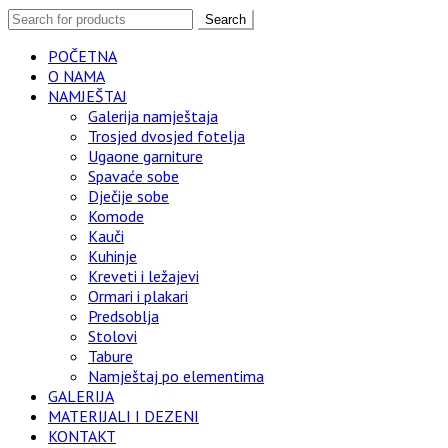
Search
POČETNA
O NAMA
NAMJEŠTAJ
Galerija namještaja
Trosjed dvosjed fotelja
Ugaone garniture
Spavaće sobe
Dječije sobe
Komode
Kauči
Kuhinje
Kreveti i ležajevi
Ormari i plakari
Predsoblja
Stolovi
Tabure
Namještaj po elementima
GALERIJA
MATERIJALI I DEZENI
KONTAKT