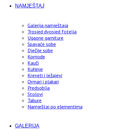
NAMJEŠTAJ
Galerija namještaja
Trosjed dvosjed fotelja
Ugaone garniture
Spavaće sobe
Dječije sobe
Komode
Kauči
Kuhinje
Kreveti i ležajevi
Ormari i plakari
Predsoblja
Stolovi
Tabure
Namještaj po elementima
GALERIJA