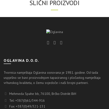
SLIČNI PROIZVODI
OGLAVINA D.O.O.
Tvornica namještaja Oglavina osnovana je 1981. godine. Od tada
uspješno se bavi proizvodnjom tapaciranog i pločastog namještaja
vrhunskog kvaliteta, o čemu svjedoče i naši brojni partneri.
Mehmeda Spahe bb, 76100, Brčko Distrikt BiH
Tel: +387(0)61/344-916
Fax: +387(0)49/321-131