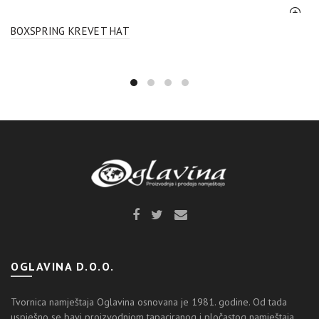
BOXSPRING KREVET HAT
OGLAVINA D.O.O.
Tvornica namještaja Oglavina osnovana je 1981. godine. Od tada
uspješno se bavi proizvodnjom tapaciranog i pločastog namještaja