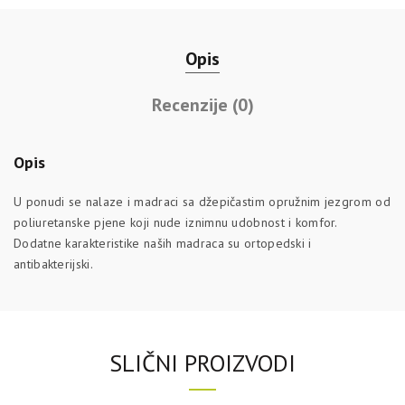
Opis
Recenzije (0)
Opis
U ponudi se nalaze i madraci sa džepičastim opružnim jezgrom od
poliuretanske pjene koji nude iznimnu udobnost i komfor.
Dodatne karakteristike naših madraca su ortopedski i
antibakterijski.
SLIČNI PROIZVODI