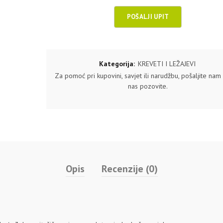
Kategorija:
KREVETI I LEŽAJEVI
Za pomoć pri kupovini, savjet ili narudžbu, pošaljite nam u
nas pozovite.
Opis
Recenzije (0)