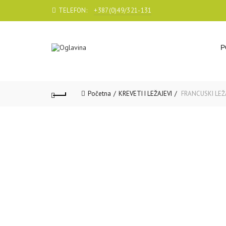
TELEFON:
+387(0)49/321-131
P
Početna
KREVETI I LEŽAJEVI
FRANCUSKI LEŽ