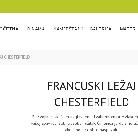
OČETNA
O NAMA
NAMJEŠTAJ
GALERIJA
MATERIJ
AJ CHESTERFIELD
FRANCUSKI LEŽAJ
CHESTERFIELD
Sa svojim raskošnim uzglavljem i kvalitetnom presvlakom,
vašoj spavaćoj sobi poseban užitak. Činjenica je da smo učin
ako smo se dobro naspavali.