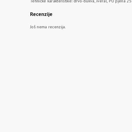
Tehničke karakteristike: drvo-bukva, iveral, PU pjena 25
Recenzije
Još nema recenzija.