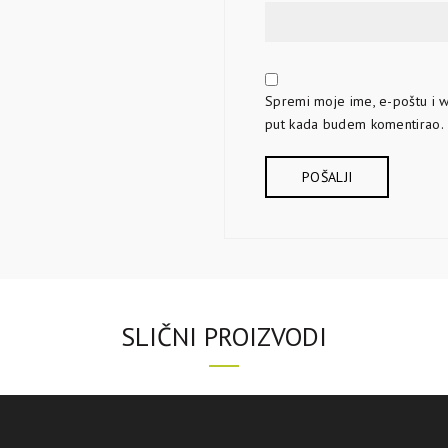
Spremi moje ime, e-poštu i w
put kada budem komentirao.
SLIČNI PROIZVODI