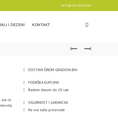
UPIT@OGLAVINA.BA
ALI I DEZENI
KONTAKT
DOSTAVA ŠIROM GRADOVA BIH
PODRŠKA KUPCIMA
Radnim danom do 20 sati
 dat će
SIGURNOST I GARANCIJA
kovitiji
Na sve naše proizvode