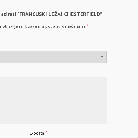
cenzirati “FRANCUSKI LEŽAJ CHESTERFIELD”
*
 objavljena.
Obavezna polja su označena sa
*
E-pošta