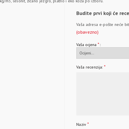
kg/m3, lesonit, žičano jezgro, platno i eko koža po izboru.
Budite prvi koji će re
Vaša adresa e-pošte neće biti
(obavezno)
*
Vaša ocjena
*
Vaša recenzija:
*
Naziv