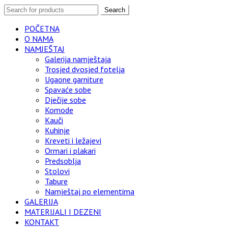
Search
POČETNA
O NAMA
NAMJEŠTAJ
Galerija namještaja
Trosjed dvosjed fotelja
Ugaone garniture
Spavaće sobe
Dječije sobe
Komode
Kauči
Kuhinje
Kreveti i ležajevi
Ormari i plakari
Predsoblja
Stolovi
Tabure
Namještaj po elementima
GALERIJA
MATERIJALI I DEZENI
KONTAKT