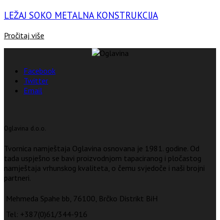
LEŽAJ SOKO METALNA KONSTRUKCIJA
Pročitaj više
Facebook
Twitter
Email
Oglavina d.o.o.
Tvornica namještaja Oglavina osnovana je 1981. godine. Od
tada uspješno se bavi proizvodnjom tapaciranog i pločastog
namještaja vrhunskog kvaliteta, o čemu svjedoče i naši brojni
partneri.
Mehmeda Spahe bb, 76100, Brčko Distrikt BiH
Tel: +387(0)61/344-916