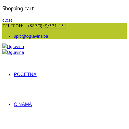
Shopping cart
close
TELEFON:
+387(0)49/321-131
upit@oglavina.ba
POČETNA
O NAMA