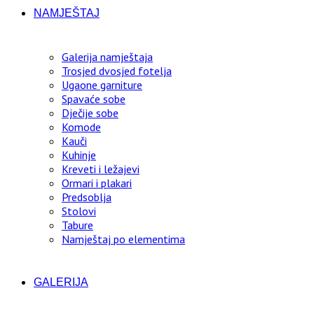
NAMJEŠTAJ
Galerija namještaja
Trosjed dvosjed fotelja
Ugaone garniture
Spavaće sobe
Dječije sobe
Komode
Kauči
Kuhinje
Kreveti i ležajevi
Ormari i plakari
Predsoblja
Stolovi
Tabure
Namještaj po elementima
GALERIJA