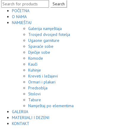
Search
POČETNA
O NAMA
NAMJEŠTAJ
Galerija namještaja
Trosjed dvosjed fotelja
Ugaone garniture
Spavaće sobe
Dječije sobe
Komode
Kauči
Kuhinje
Kreveti i ležajevi
Ormari i plakari
Predsoblja
Stolovi
Tabure
Namještaj po elementima
GALERIJA
MATERIJALI I DEZENI
KONTAKT