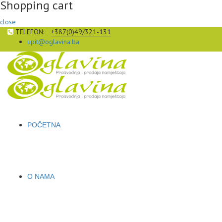
Shopping cart
close
TELEFON:
+387(0)49/321-131
upit@oglavina.ba
POČETNA
O NAMA