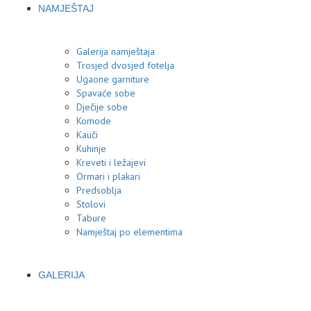
NAMJEŠTAJ
Galerija namještaja
Trosjed dvosjed fotelja
Ugaone garniture
Spavaće sobe
Dječije sobe
Komode
Kauči
Kuhinje
Kreveti i ležajevi
Ormari i plakari
Predsoblja
Stolovi
Tabure
Namještaj po elementima
GALERIJA