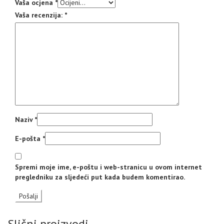
Vaša ocjena
*
Vaša recenzija:
*
Naziv
*
E-pošta
*
Spremi moje ime, e-poštu i web-stranicu u ovom internet
pregledniku za sljedeći put kada budem komentirao.
Slični proizvodi