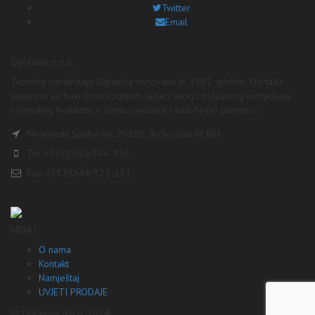
Twitter
Email
Oglavina d.o.o.
Tvornica namještaja Oglavina osnovana je 1981. godine. Od tada
uspješno se bavi proizvodnjom tapaciranog i pločastog namještaja
vrhunskog kvaliteta, o čemu svjedoče i naši brojni partneri.
Mehmeda Spahe bb, 76100, Brčko Distrikt BiH
Tel: +387(0)61/344-916
Fax: +387(0)49/321-131
MENU
O nama
Kontakt
Namještaj
UVJETI PRODAJE
© Oglavina d.o.o. 2024