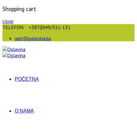
Shopping cart
close
TELEFON:
+387(0)49/321-131
upit@oglavina.ba
POČETNA
O NAMA