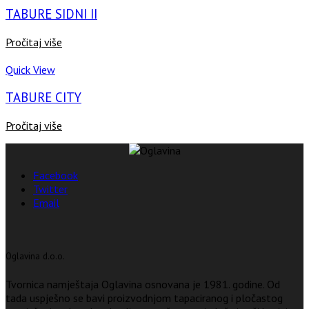
TABURE SIDNI II
Pročitaj više
Quick View
TABURE CITY
Pročitaj više
Facebook
Twitter
Email
Oglavina d.o.o.
Tvornica namještaja Oglavina osnovana je 1981. godine. Od
tada uspješno se bavi proizvodnjom tapaciranog i pločastog