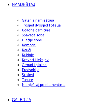
NAMJEŠTAJ
Galerija namještaja
Trosjed dvosjed fotelja
Ugaone garniture
Spavaće sobe
Dječije sobe
Komode
Kauči
Kuhinje
Kreveti i ležajevi
Ormari i plakari
Predsoblja
Stolovi
Tabure
Namještaj po elementima
GALERIJA