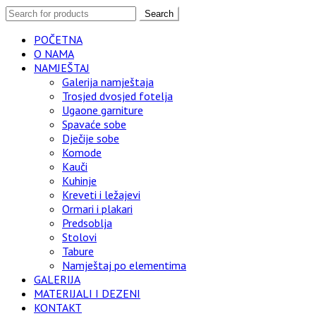
Search
POČETNA
O NAMA
NAMJEŠTAJ
Galerija namještaja
Trosjed dvosjed fotelja
Ugaone garniture
Spavaće sobe
Dječije sobe
Komode
Kauči
Kuhinje
Kreveti i ležajevi
Ormari i plakari
Predsoblja
Stolovi
Tabure
Namještaj po elementima
GALERIJA
MATERIJALI I DEZENI
KONTAKT