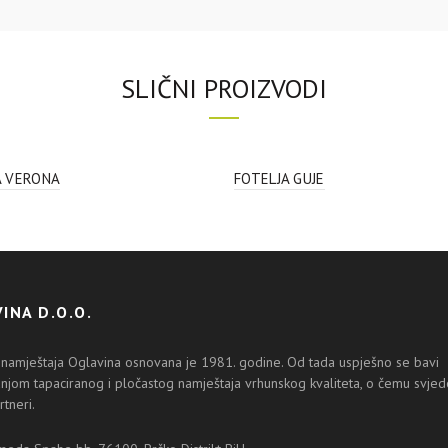
SLIČNI PROIZVODI
A VERONA
FOTELJA GUJE
INA D.O.O.
 namještaja Oglavina osnovana je 1981. godine. Od tada uspješno se bavi
njom tapaciranog i pločastog namještaja vrhunskog kvaliteta, o čemu svjedo
rtneri.