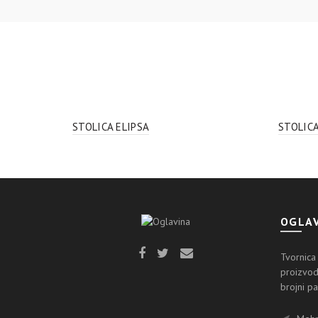
STOLICA ELIPSA
STOLIC
OGLAV
Tvornica
proizvod
brojni pa