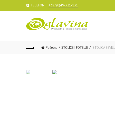
TELEFON:
+387(0)49/321-131
Početna
STOLICE I FOTELJE
STOLICA SEVIL