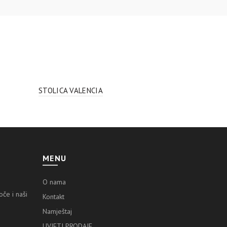
STOLICA VALENCIA
MENU
O nama
če i naši
Kontakt
Namještaj
UVJETI PRODAJE