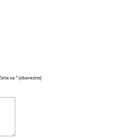
čena sa
* (obavezno)