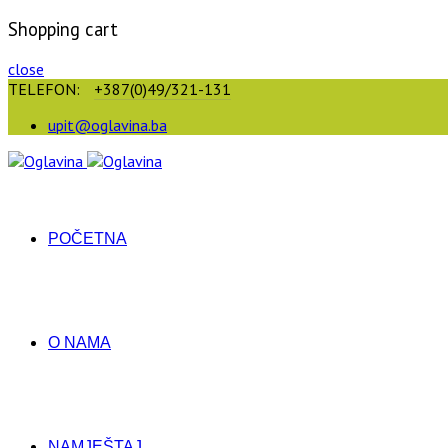
Shopping cart
close
TELEFON:
+387(0)49/321-131
upit@oglavina.ba
POČETNA
O NAMA
NAMJEŠTAJ