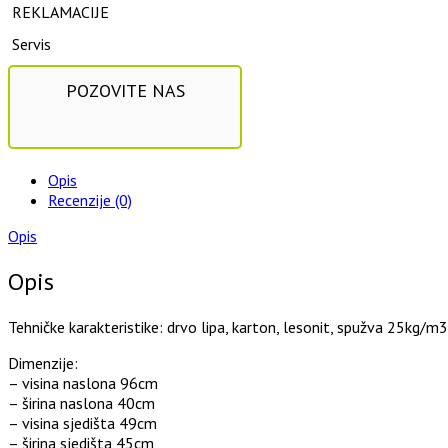
REKLAMACIJE
Servis
POZOVITE NAS
Opis
Recenzije (0)
Opis
Opis
Tehničke karakteristike: drvo lipa, karton, lesonit, spužva 25kg/m3
Dimenzije:
– visina naslona 96cm
– širina naslona 40cm
– visina sjedišta 49cm
– širina sjedišta 45cm