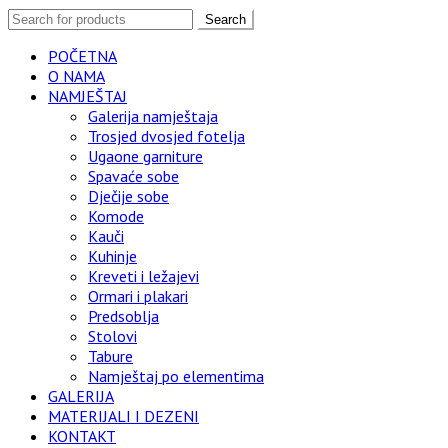
Search
POČETNA
O NAMA
NAMJEŠTAJ
Galerija namještaja
Trosjed dvosjed fotelja
Ugaone garniture
Spavaće sobe
Dječije sobe
Komode
Kauči
Kuhinje
Kreveti i ležajevi
Ormari i plakari
Predsoblja
Stolovi
Tabure
Namještaj po elementima
GALERIJA
MATERIJALI I DEZENI
KONTAKT