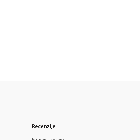
Recenzije
Još nema recenzija.