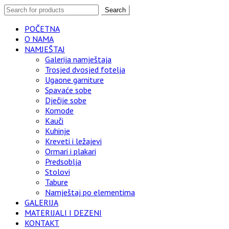
Search
POČETNA
O NAMA
NAMJEŠTAJ
Galerija namještaja
Trosjed dvosjed fotelja
Ugaone garniture
Spavaće sobe
Dječije sobe
Komode
Kauči
Kuhinje
Kreveti i ležajevi
Ormari i plakari
Predsoblja
Stolovi
Tabure
Namještaj po elementima
GALERIJA
MATERIJALI I DEZENI
KONTAKT