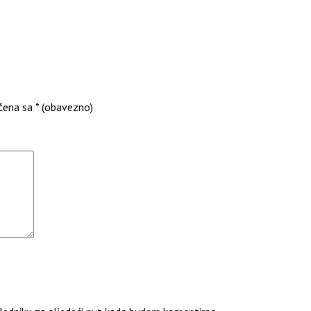
čena sa
* (obavezno)