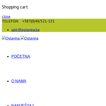
Shopping cart
close
TELEFON:
+387(0)49/321-131
upit@oglavina.ba
POČETNA
O NAMA
NAMJEŠTAJ