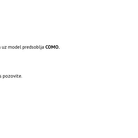
m uz model predsoblja
COMO.
as pozovite.