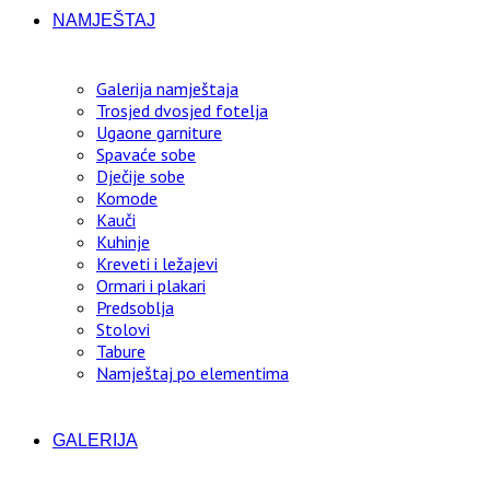
NAMJEŠTAJ
Galerija namještaja
Trosjed dvosjed fotelja
Ugaone garniture
Spavaće sobe
Dječije sobe
Komode
Kauči
Kuhinje
Kreveti i ležajevi
Ormari i plakari
Predsoblja
Stolovi
Tabure
Namještaj po elementima
GALERIJA