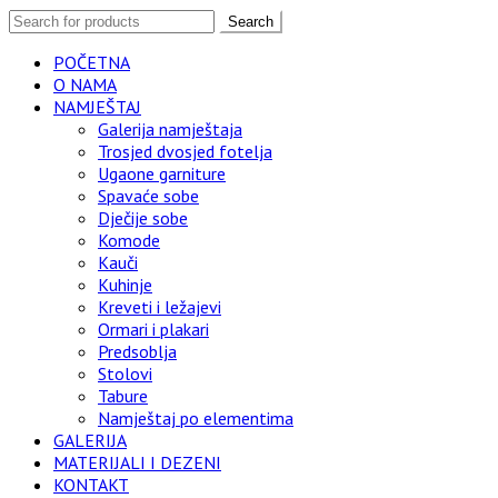
Search
POČETNA
O NAMA
NAMJEŠTAJ
Galerija namještaja
Trosjed dvosjed fotelja
Ugaone garniture
Spavaće sobe
Dječije sobe
Komode
Kauči
Kuhinje
Kreveti i ležajevi
Ormari i plakari
Predsoblja
Stolovi
Tabure
Namještaj po elementima
GALERIJA
MATERIJALI I DEZENI
KONTAKT