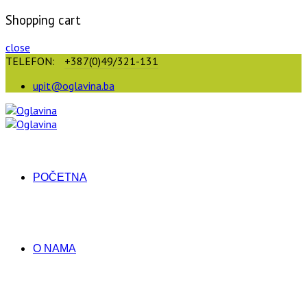
Shopping cart
close
TELEFON:
+387(0)49/321-131
upit@oglavina.ba
POČETNA
O NAMA