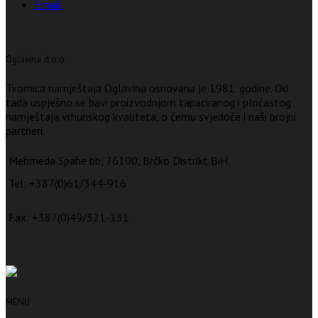
Email
Oglavina d.o.o.
Tvornica namještaja Oglavina osnovana je 1981. godine. Od
tada uspješno se bavi proizvodnjom tapaciranog i pločastog
namještaja vrhunskog kvaliteta, o čemu svjedoče i naši brojni
partneri.
Mehmeda Spahe bb, 76100, Brčko Distrikt BiH
Tel: +387(0)61/344-916
Fax: +387(0)49/321-131
MENU