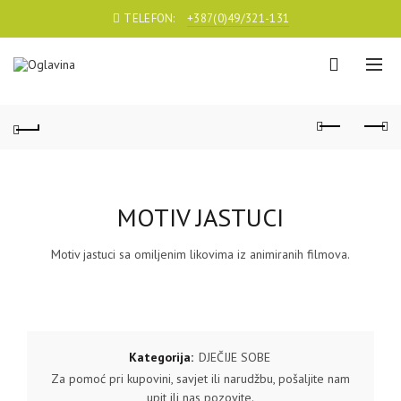
TELEFON:
+387(0)49/321-131
MOTIV JASTUCI
Motiv jastuci sa omiljenim likovima iz animiranih filmova.
Kategorija:
DJEČIJE SOBE
Za pomoć pri kupovini, savjet ili narudžbu, pošaljite nam
upit ili nas pozovite.