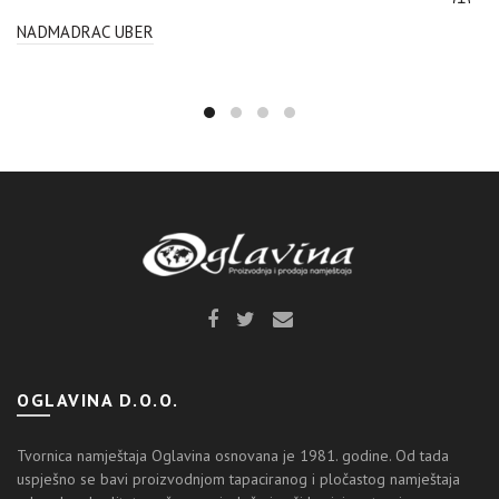
NADMADRAC UBER
OGLAVINA D.O.O.
Tvornica namještaja Oglavina osnovana je 1981. godine. Od tada
uspješno se bavi proizvodnjom tapaciranog i pločastog namještaja