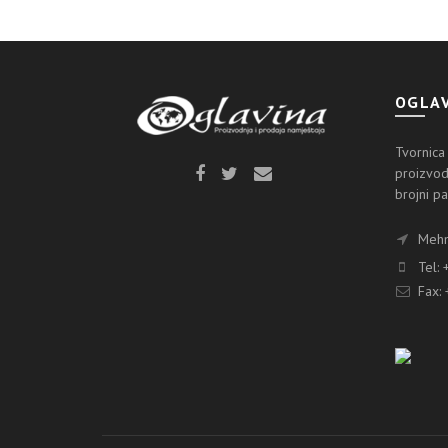
OGLAV
Tvornica
proizvod
brojni pa
Mehme
Tel: 
Fax: