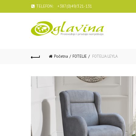
TELEFON:
+387(0)49/321-131
Početna
FOTELJE
FOTELJA LEYLA