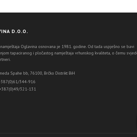
INA D.O.O.
 namještaja Oglavina osnovana je 1981. godine. Od tada uspješno se bavi
njom tapaciranog i pločastog namještaja vrhunskog kvaliteta, o čemu svjedo
rtneri.
da Spahe bb, 76100, Brčko Distrikt BiH
+387(0)61/344-916
 +387(0)49/321-131