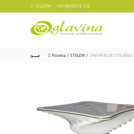
TELEFON:
+387(0)49/321-131
Početna
STOLOVI
DNEVNI KLUB STOL BIJELI