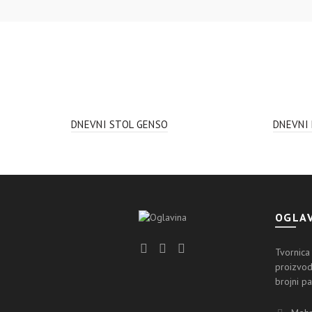
DNEVNI STOL GENSO
DNEVNI
OGLAV
Tvornica
proizvod
brojni pa