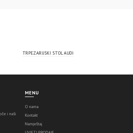
TRPEZARIJSKI STOL AUDI
MENU
O nama
če i naši
Kontakt
Namještaj
UVJETI PRODAJE