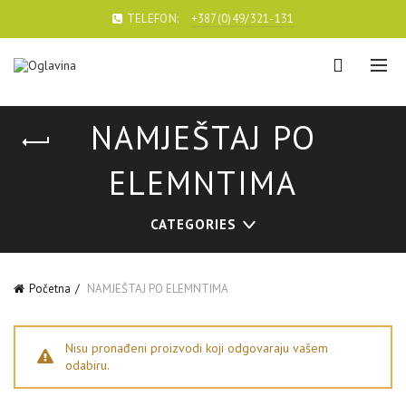
TELEFON:
+387(0)49/321-131
NAMJEŠTAJ PO
ELEMNTIMA
CATEGORIES
Početna
NAMJEŠTAJ PO ELEMNTIMA
Nisu pronađeni proizvodi koji odgovaraju vašem
odabiru.