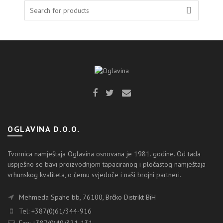
OGLAVINA D.O.O.
Tvornica namještaja Oglavina osnovana je 1981. godine. Od tada
uspješno se bavi proizvodnjom tapaciranog i pločastog namještaja
vrhunskog kvaliteta, o čemu svjedoče i naši brojni partneri.
Mehmeda Spahe bb, 76100, Brčko Distrikt BiH
Tel: +387(0)61/344-916